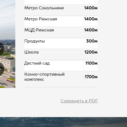
Метро Сокольники
1400м
Метро Рижская
1400м
МЦД Рижская
1400м
Продукты
300м
Школа
1200м
Десткий сад
1100м
Конно-спортивный
1700м
комплекс
Сохранить в PDF