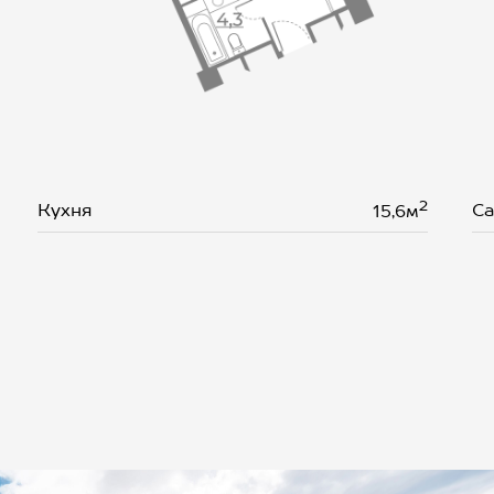
2
Кухня
Са
15,6м