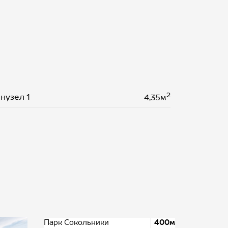
2
нузел 1
4,35м
Парк Сокольники
400м