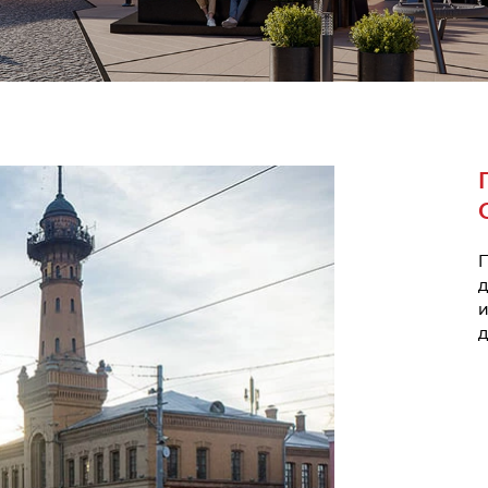
П
д
и
д