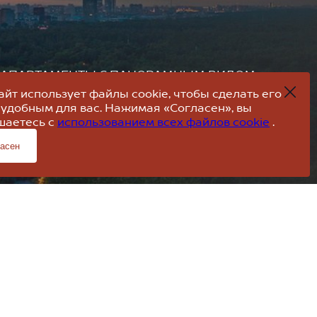
АПАРТАМЕНТЫ
С ПАНОРАМНЫМ ВИДОМ
НА ПАРК СОКОЛЬНИКИ
айт использует файлы cookie, чтобы сделать его
 удобным для вас. Нажимая «Согласен», вы
шаетесь с
использованием всех файлов cookie
.
Отдел продаж
Заказать звонок
асен
+7 (985) 239-53-50
Политика конфиденциальности
 характер.