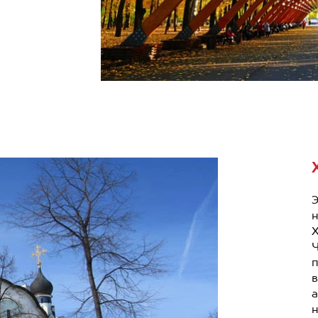
н
Э
н
Х
Ч
п
в
а
н