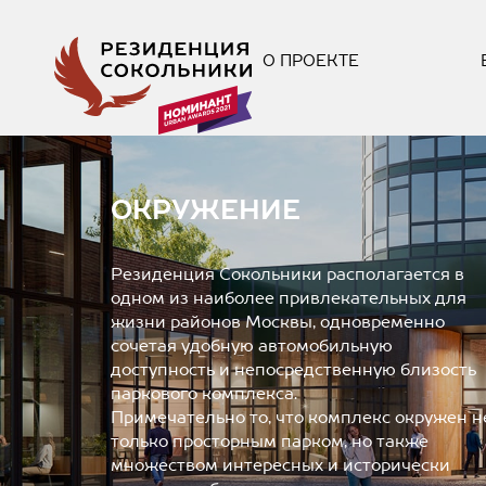
О ПРОЕКТЕ
ОКРУЖЕНИЕ
Резиденция Сокольники располагается в
одном из наиболее привлекательных для
жизни районов Москвы, одновременно
сочетая удобную автомобильную
доступность и непосредственную близость
паркового комплекса.
Примечательно то, что комплекс окружен н
только просторным парком, но также
множеством интересных и исторически