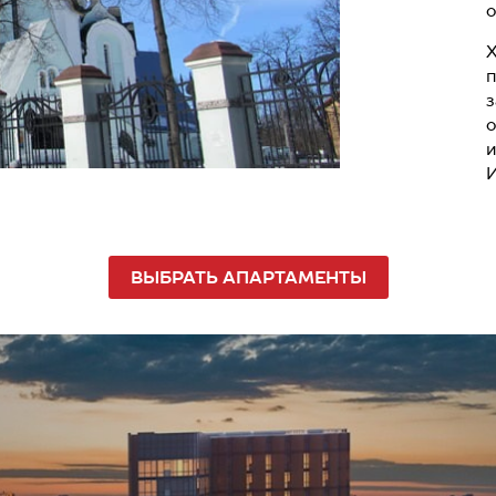
о
Х
п
з
о
и
И
ВЫБРАТЬ АПАРТАМЕНТЫ