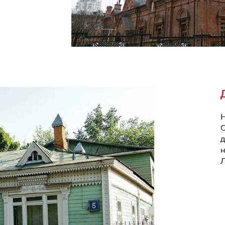
Н
С
д
н
Л