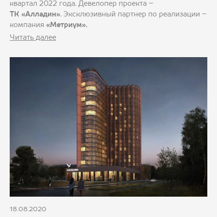
квартал 2022 года. Девелопер проекта –
ТК «Алладин»
. Эксклюзивный партнер по реализации –
компания
«Метриум».
Читать далее
18.08.2020