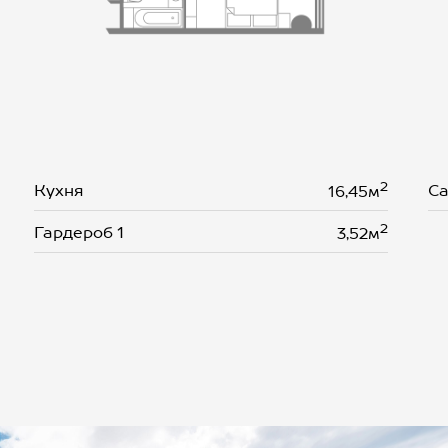
2
Кухня
Са
16,45м
2
Гардероб 1
3,52м