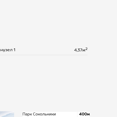
2
нузел 1
4,37м
Парк Сокольники
400м