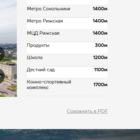
Метро Сокольники
1400м
Метро Рижская
1400м
МЦД Рижская
1400м
Продукты
300м
Школа
1200м
Десткий сад
1100м
Конно-спортивный
1700м
комплекс
Сохранить в PDF