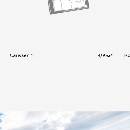
2
Санузел 1
Ко
3,99м