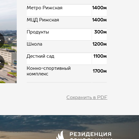
Метро Рижская
1400м
МЦД Рижская
1400м
Продукты
300м
Школа
1200м
Десткий сад
1100м
Конно-спортивный
1700м
комплекс
Сохранить в PDF