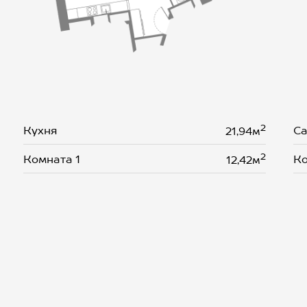
2
Кухня
Са
21,94м
2
Комната 1
Ко
12,42м