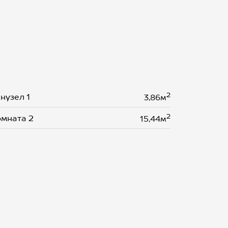
2
нузел 1
3,86м
2
мната 2
15,44м