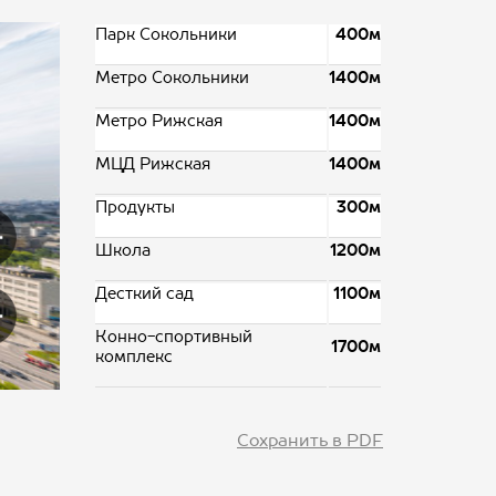
Парк Сокольники
400м
Метро Сокольники
1400м
Метро Рижская
1400м
МЦД Рижская
1400м
Продукты
300м
Школа
1200м
Десткий сад
1100м
Конно-спортивный
1700м
комплекс
Сохранить в PDF