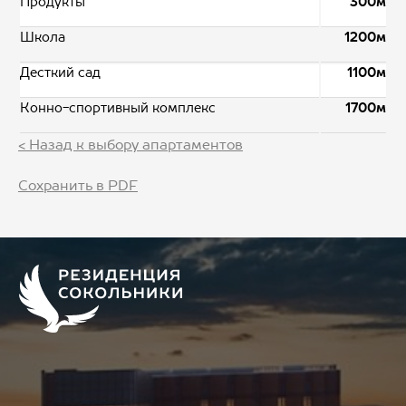
Продукты
300м
Школа
1200м
Десткий сад
1100м
Конно-спортивный комплекс
1700м
< Назад к выбору апартаментов
Сохранить в PDF