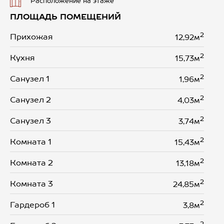
Расположение на этаже
ПЛОЩАДЬ ПОМЕЩЕНИЙ
2
Прихожая
12,92м
2
Кухня
15,73м
2
Санузел 1
1,96м
2
Санузел 2
4,03м
2
Санузел 3
3,74м
2
Комната 1
15,43м
2
Комната 2
13,18м
2
Комната 3
24,85м
2
Гардероб 1
3,8м
2