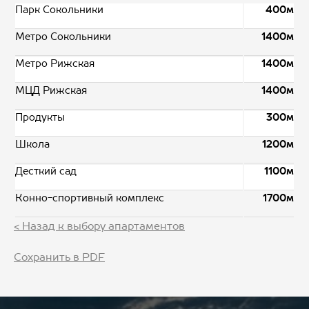
Парк Сокольники
400м
Метро Сокольники
1400м
Метро Рижская
1400м
МЦД Рижская
1400м
Продукты
300м
Школа
1200м
Десткий сад
1100м
Конно-спортивный комплекс
1700м
< Назад к выбору апартаментов
Сохранить в PDF