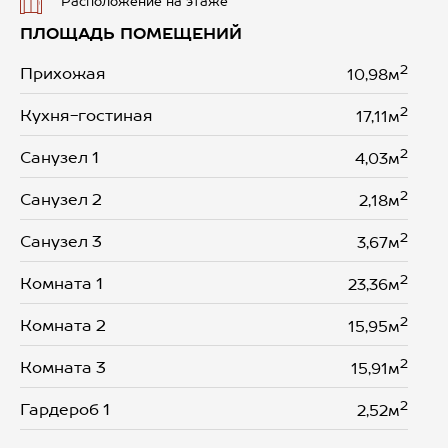
Расположение на этаже
ПЛОЩАДЬ ПОМЕЩЕНИЙ
2
Прихожая
10,98м
2
Кухня-гостиная
17,11м
2
Санузел 1
4,03м
2
Санузел 2
2,18м
2
Санузел 3
3,67м
2
Комната 1
23,36м
2
Комната 2
15,95м
2
Комната 3
15,91м
2
Гардероб 1
2,52м