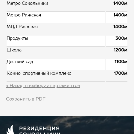
Метро Сокольники
1400м
Метро Рижская
1400м
МЦД Рижская
1400м
Продукты
300м
Школа
1200м
Десткий сад
1100м
Конно-спортивный комплекс
1700м
< Назад к выбору апартаментов
Сохранить в PDF