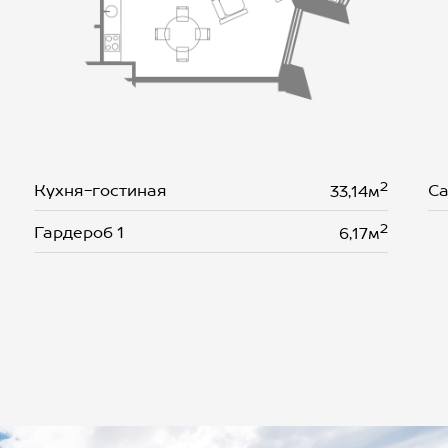
2
Кухня-гостиная
Са
33,14м
2
Гардероб 1
6,17м