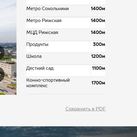
Метро Сокольники
1400м
Метро Рижская
1400м
МЦД Рижская
1400м
Продукты
300м
Школа
1200м
Десткий сад
1100м
Конно-спортивный
1700м
комплекс
Сохранить в PDF