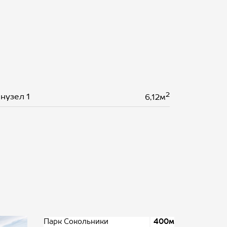
2
нузел 1
6,12м
Парк Сокольники
400м