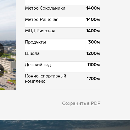
Метро Сокольники
1400м
Метро Рижская
1400м
МЦД Рижская
1400м
Продукты
300м
Школа
1200м
Десткий сад
1100м
Конно-спортивный
1700м
комплекс
Сохранить в PDF