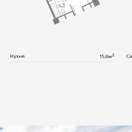
2
Кухня
Са
15,6м