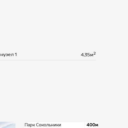
2
нузел 1
4,35м
Парк Сокольники
400м