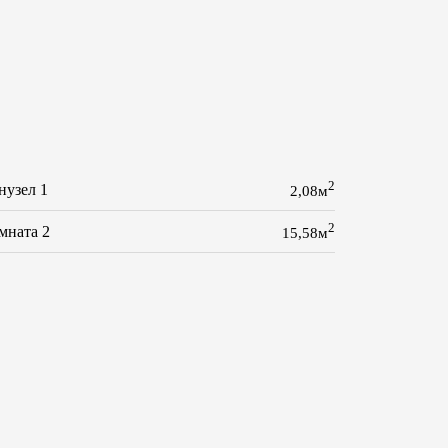
2
нузел 1
2,08м
2
мната 2
15,58м