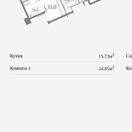
2
Кухня
Са
15,73м
2
Комната 1
Ко
24,85м