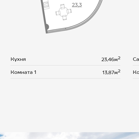
2
Кухня
Са
23,46м
2
Комната 1
Ко
13,87м