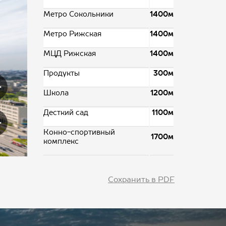
Метро Сокольники
1400м
Метро Рижская
1400м
МЦД Рижская
1400м
Продукты
300м
Школа
1200м
Десткий сад
1100м
Конно-спортивный
1700м
комплекс
Сохранить в PDF