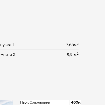
2
нузел 1
3,68м
2
мната 2
15,91м
Парк Сокольники
400м