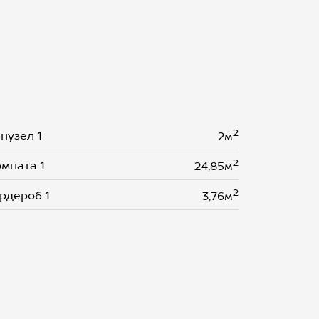
2
нузел 1
2м
2
мната 1
24,85м
2
рдероб 1
3,76м