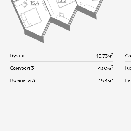
2
Кухня
Са
15,73м
2
Санузел 3
Ко
4,03м
2
Комната 3
Га
15,4м