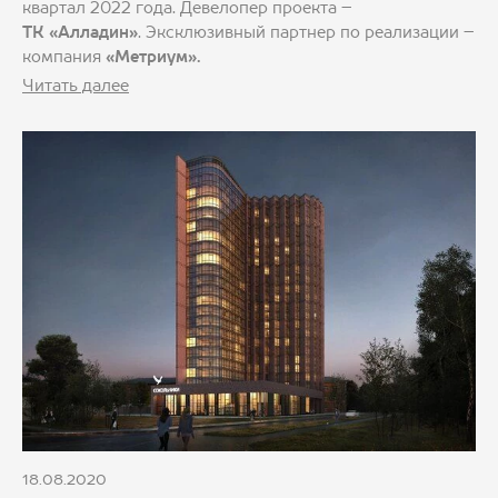
квартал 2022 года. Девелопер проекта –
ТК «Алладин»
. Эксклюзивный партнер по реализации –
компания
«Метриум».
Читать далее
18.08.2020